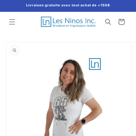
et
Livraison gratuite avec tout achat de +150$
passer
au
contenu
Panier
Passer aux
informations
produits