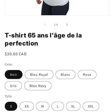
Ouvrir
O
le
le
média
m
de
1
/
4
1
2
dans
d
T-shirt 65 ans l'âge de la
une
u
fenêtre
f
perfection
modale
m
Prix
$30.00 CAD
habituel
Color
Noir
Bleu Royal
Blanc
Rosa
Gris
Bleu Navy
Talla
S
XS
M
L
XL
XXL