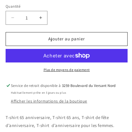
Quantité
Réduire
Augmenter
la
la
quantité
quantité
de
de
Ajouter au panier
T-
T-
shirt
shirt
65
65
ans
ans
l&#39;âge
l&#39;âge
Plus de moyens de paiement
de
de
la
la
Service de retrait disponible à
3259 Boulevard du Versant Nord
perfection
perfection
Habituellement prête en 5 jours ou plus
Afficher les informations de la boutique
T-shirt 65 anniversaire, T-shirt 65 ans, T-shirt de fête
d’anniversaire, T-shirt d’anniversaire pour les femmes.